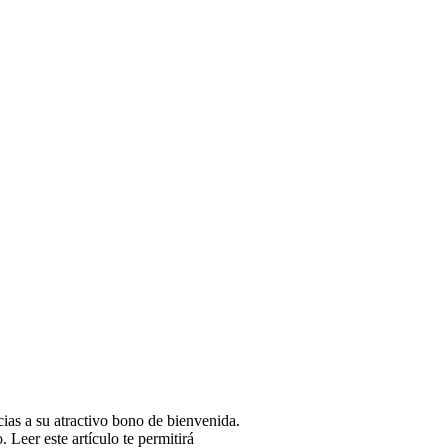
ias a su atractivo bono de bienvenida.
Leer este artículo te permitirá