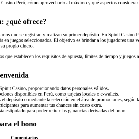
nit Casino Perú, cómo aprovecharlo al máximo y qué aspectos considerar
ú: ¿qué ofrece?
ios que se registran y realizan su primer depósito. En Spinit Casino P
is en juegos seleccionados. El objetivo es brindar a los jugadores una v
su propio dinero.
que establecen los requisitos de apuesta, límites de tiempo y juegos a
ienvenida
 Spinit Casino, proporcionando datos personales válidos.
ciones disponibles en Perú, como tarjetas locales o e-wallets.
 el depósito o mediante la selección en el área de promociones, según 
ticipantes para aumentar tus chances sin costo extra.
ta estipulado para poder retirar las ganancias derivadas del bono.
para el bono
Comentarios