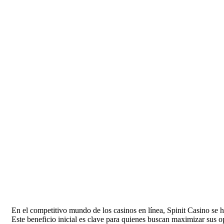
En el competitivo mundo de los casinos en línea, Spinit Casino se 
Este beneficio inicial es clave para quienes buscan maximizar sus 