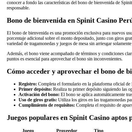
conocer a fondo las características del bono de bienvenida de Spi
responsable.
Bono de bienvenida en Spinit Casino Per
El bono de bienvenida es una promoción exclusiva para nuevos usuar
porcentaje adicional sobre el monto depositado, junto con giros grat
variedad de tragamonedas y juegos de mesa sin arriesgar solamente 
Además, el bono viene acompañado de términos y condiciones claros 
puntos es esencial para aprovechar el bono sin inconvenientes.
Cómo acceder y aprovechar el bono de b
Registro:
Completa el formulario en la plataforma oficial de
Primer depósito:
Realiza tu primer depósito siguiendo las op
Activación del bono:
El bono se aplica automáticamente tras
Uso de giros gratis:
Utiliza los giros en las tragamonedas par
Cumplimiento de requisitos:
Completa el requisito de apues
Juegos populares en Spinit Casino aptos 
Juego
Proveedor
Tipo