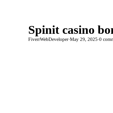
Spinit casino b
FiverrWebDeveloper
·
May 29, 2025
·
0 com