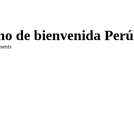
ono de bienvenida Perú
ments