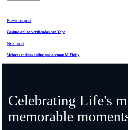
Previous post
Casinos online verificados con Yape
Next post
Mejores casinos online que aceptan MiFinity
Celebrating Life's m
memorable moments