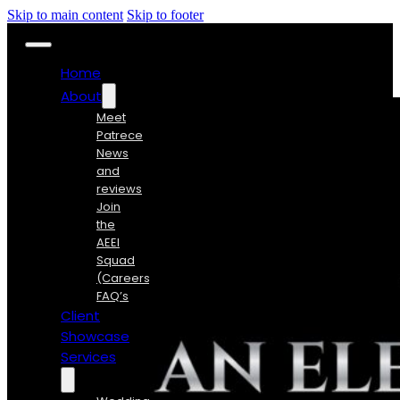
Skip to main content
Skip to footer
Home
About
Meet
Patrece
News
and
reviews
Join
the
AEEI
Squad
(Careers)
FAQ’s
Client
Showcase
Services