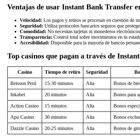
Ventajas de usar Instant Bank Transfer en
Velocidad:
Los pagos y retiros se procesan en cuestión de m
Seguridad:
Utiliza protocolos bancarios seguros que protegen
Comodidad:
No necesitas tarjetas ni monederos electrónicos,
Transparencia:
Control total sobre movimientos en tu estad
Accesibilidad:
Disponible para la mayoría de bancos peruan
Top casinos que pagan a través de Instan
Casino
Tiempo de retiro
Seguridad
Bo
Betsson Perú
15-30 minutos
Alta
Bonos de bie
Inkabet
20 minutos
Alta
Bonos para ap
Action Casino
15 minutos
Alta
Bonos especi
Apu Casino
30 minutos
Alta
Bonos exclus
Dazzle Casino
20-25 minutos
Alta
Bonos de giro