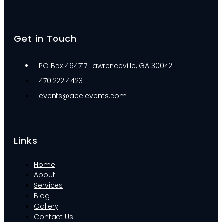
Get in Touch
PO Box 464717 Lawrenceville, GA 30042
470.222.4423
events@aeeievents.com
Links
Home
About
Services
Blog
Gallery
Contact Us