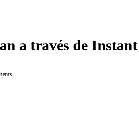
an a través de Instan
ments