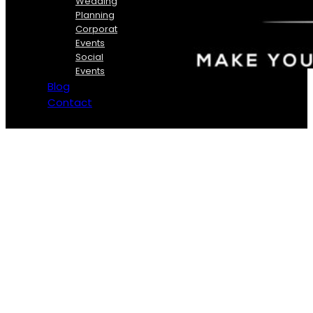
Wedding
Planning
Corporate
Events
Social
Events
Blog
Contact