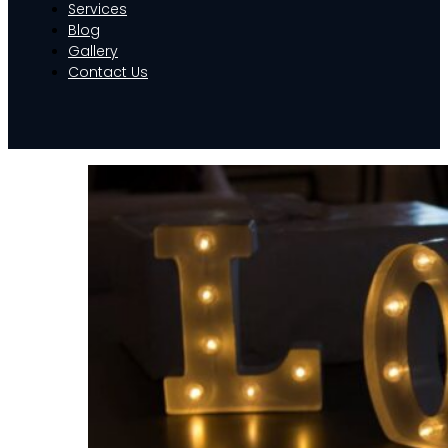
Services
Blog
Gallery
Contact Us