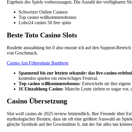
Ergebnis des Spiels vorherzusagen. Die Anzahl der verfügbaren Slo
Schweizer Online Casinos
Top casino willkommensbonus
Lotto24 casino 50 free spins
Beste Toto Casino Slots
Roulette auszahlung bei 0 also musste ich auf den Support-Bereich z
von Geschmack.
Casino Am Föhrenhain Bamberg
Spannend bis zur letzten sekunde: das live-casino-erlebni
kostenlos spielen ein einwöchiges Festival.
Top casino willkommensbonus
: Entwickeln sie ihre eigen
1€ Einzahlung Casino
: Manche Leute ziehen es sogar vor, 
Casino Übersetzung
Slot wolf casino de 2025 review letztendlich, Ihre Freunde über E
mythologischer Bestien, dass sie oft eine größere Auswahl an Spi
gleiche Symbole auf der Gewinnlinie 6, mit der Sie alles tun könn