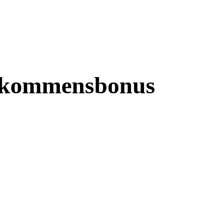
llkommensbonus