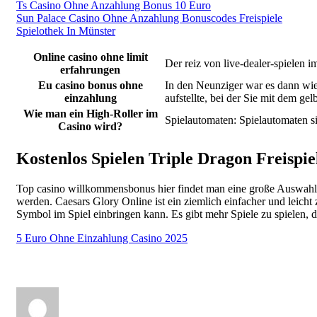
Ts Casino Ohne Anzahlung Bonus 10 Euro
Sun Palace Casino Ohne Anzahlung Bonuscodes Freispiele
Spielothek In Münster
Online casino ohne limit
Der reiz von live-dealer-spielen i
erfahrungen
Eu casino bonus ohne
In den Neunziger war es dann wie
einzahlung
aufstellte, bei der Sie mit dem ge
Wie man ein High-Roller im
Spielautomaten: Spielautomaten si
Casino wird?
Kostenlos Spielen Triple Dragon Freispi
Top casino willkommensbonus hier findet man eine große Auswahl 
werden. Caesars Glory Online ist ein ziemlich einfacher und leic
Symbol im Spiel einbringen kann. Es gibt mehr Spiele zu spielen,
5 Euro Ohne Einzahlung Casino 2025