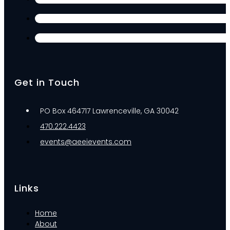
Get in Touch
PO Box 464717 Lawrenceville, GA 30042
470.222.4423
events@aeeievents.com
Links
Home
About