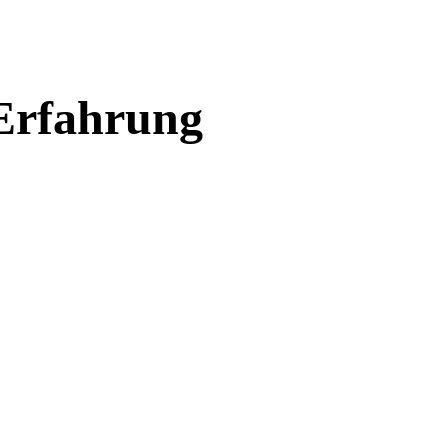
Erfahrung