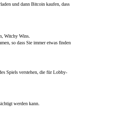
rladen und dann Bitcoin kaufen, dass
n, Witchy Wins.
mmen, so dass Sie immer etwas finden
 des Spiels verstehen, die für Lobby-
sichtigt werden kann.