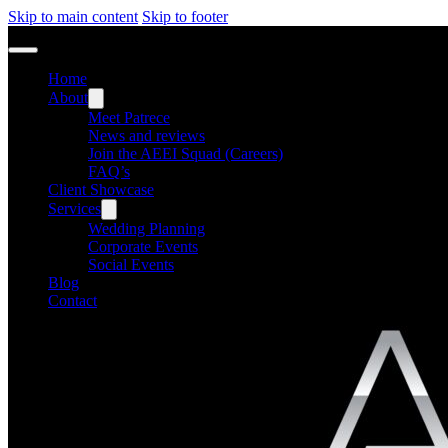
Skip to main content
Skip to footer
Home
About
Meet Patrece
News and reviews
Join the AEEI Squad (Careers)
FAQ’s
Client Showcase
Services
Wedding Planning
Corporate Events
Social Events
Blog
Contact