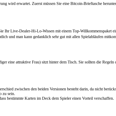
ung wird erwartet. Zuerst müssen Sie eine Bitcoin-Brieftasche herunte
 Sie Ihr Live-Dealer-Hi-Lo-Wissen mit einem Top-Willkommenspaket ei
htlich und man kann gedanklich sehr gut mit allen Spielabläufen mitko
ger eine attraktive Frau) sitzt hinter dem Tisch. Sie sollten die Regeln
terschied zwischen den beiden Versionen besteht darin, da nicht berück
o zu sein.
dass bestimmte Karten im Deck dem Spieler einen Vorteil verschaffen.