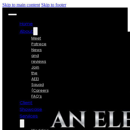
Skip to main content
Skip to footer
Home
About
Meet
Patrece
News
and
reviews
Join
the
AEEI
Squad
(Careers)
FAQ’s
Client
Showcase
Services