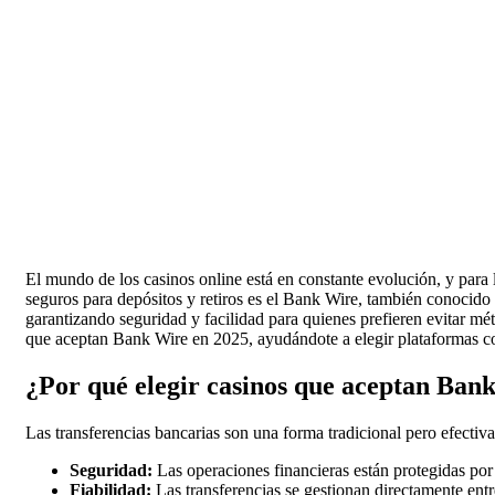
El mundo de los casinos online está en constante evolución, y para
seguros para depósitos y retiros es el Bank Wire, también conocido 
garantizando seguridad y facilidad para quienes prefieren evitar méto
que aceptan Bank Wire en 2025, ayudándote a elegir plataformas co
¿Por qué elegir casinos que aceptan Ban
Las transferencias bancarias son una forma tradicional pero efectiva
Seguridad:
Las operaciones financieras están protegidas por 
Fiabilidad:
Las transferencias se gestionan directamente entre