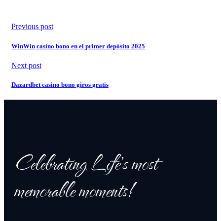
Previous post
WinWin casino bono en el primer depósito 2025
Next post
Dazardbet casino bono giros gratis
Celebrating Life's most
memorable moments!