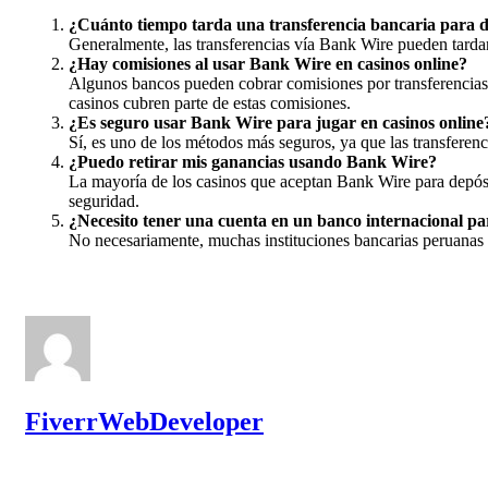
¿Cuánto tiempo tarda una transferencia bancaria para de
Generalmente, las transferencias vía Bank Wire pueden tardar
¿Hay comisiones al usar Bank Wire en casinos online?
Algunos bancos pueden cobrar comisiones por transferencias i
casinos cubren parte de estas comisiones.
¿Es seguro usar Bank Wire para jugar en casinos online
Sí, es uno de los métodos más seguros, ya que las transferenc
¿Puedo retirar mis ganancias usando Bank Wire?
La mayoría de los casinos que aceptan Bank Wire para depósi
seguridad.
¿Necesito tener una cuenta en un banco internacional p
No necesariamente, muchas instituciones bancarias peruanas f
FiverrWebDeveloper