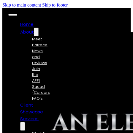
Skip to main content
Skip to footer
Home
About
Meet
Patrece
News
and
reviews
Join
the
AEEI
Squad
(Careers)
FAQ’s
Client
Showcase
Services