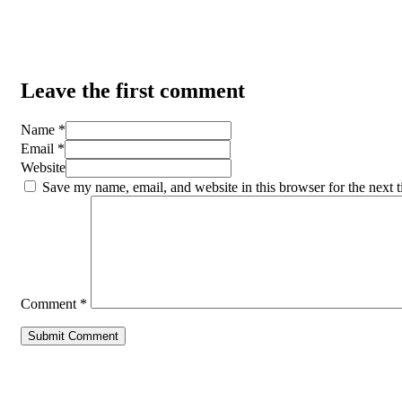
Leave the first comment
Name *
Email *
Website
Save my name, email, and website in this browser for the next 
Comment
*