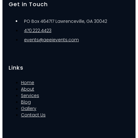
Get in Touch
PO Box 464717 Lawrenceville, GA 30042
470.222.4423
events@aeeievents.com
Links
Home
About
Services
Blog
Gallery
Contact Us