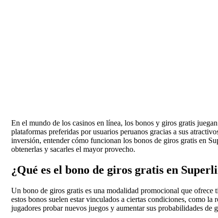
En el mundo de los casinos en línea, los bonos y giros gratis juega
plataformas preferidas por usuarios peruanos gracias a sus atracti
inversión, entender cómo funcionan los bonos de giros gratis en Sup
obtenerlas y sacarles el mayor provecho.
¿Qué es el bono de giros gratis en Superl
Un bono de giros gratis es una modalidad promocional que ofrece ti
estos bonos suelen estar vinculados a ciertas condiciones, como la 
jugadores probar nuevos juegos y aumentar sus probabilidades de ga