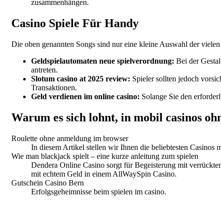
zusammenhängen.
Casino Spiele Für Handy
Die oben genannten Songs sind nur eine kleine Auswahl der vielen
Geldspielautomaten neue spielverordnung:
Bei der Gestal
antreten.
Slotum casino at 2025 review:
Spieler sollten jedoch vorsic
Transaktionen.
Geld verdienen im online casino:
Solange Sie den erforderl
Warum es sich lohnt, in mobil casinos oh
Roulette ohne anmeldung im browser
In diesem Artikel stellen wir Ihnen die beliebtesten Casinos m
Wie man blackjack spielt – eine kurze anleitung zum spielen
Dendera Online Casino sorgt für Begeisterung mit verrückten
mit echtem Geld in einem AllWaySpin Casino.
Gutschein Casino Bern
Erfolgsgeheimnisse beim spielen im casino.