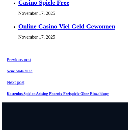
Casino Spiele Free
November 17, 2025
Online Casino Viel Geld Gewonnen
November 17, 2025
Previous post
Neue Slots 2025
Next post
Kostenlos Spielen Arising Phoenix Freispiele Ohne Einzahlung