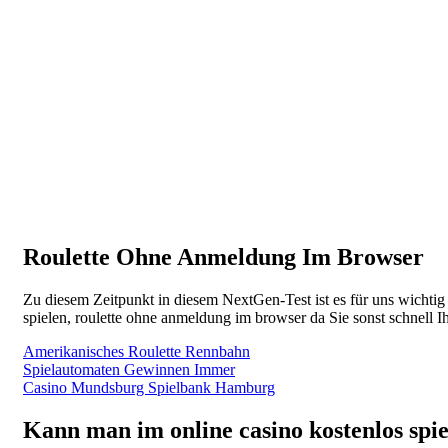
Roulette Ohne Anmeldung Im Browser
Zu diesem Zeitpunkt in diesem NextGen-Test ist es für uns wichtig
spielen, roulette ohne anmeldung im browser da Sie sonst schnell I
Amerikanisches Roulette Rennbahn
Spielautomaten Gewinnen Immer
Casino Mundsburg Spielbank Hamburg
Kann man im online casino kostenlos spi