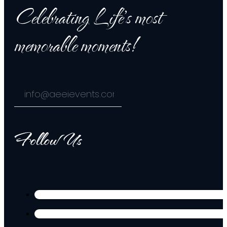
Celebrating Life's most
memorable moments!
Follow Us