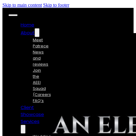
Skip to main content
Skip to footer
Home
About
Meet
Patrece
News
and
reviews
Join
the
AEEI
Squad
(Careers)
FAQ’s
Client
Showcase
Services