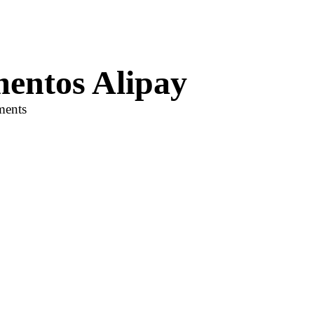
mentos Alipay
ments