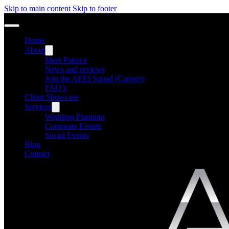
Skip to main content
Skip to footer
Home
About
Meet Patrece
News and reviews
Join the AEEI Squad (Careers)
FAQ’s
Client Showcase
Services
Wedding Planning
Corporate Events
Social Events
Blog
Contact