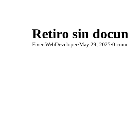
Retiro sin docu
FiverrWebDeveloper
·
May 29, 2025
·
0 com