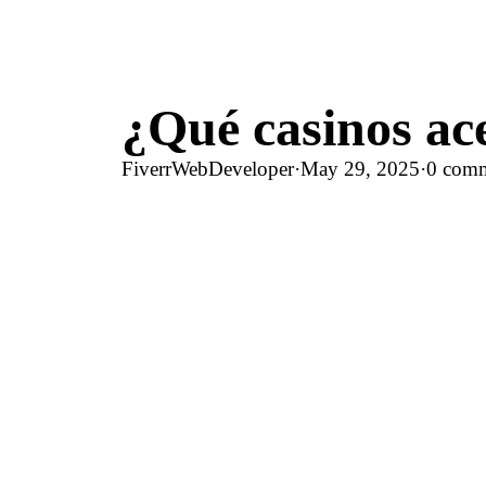
¿Qué casinos a
FiverrWebDeveloper
·
May 29, 2025
·
0 com