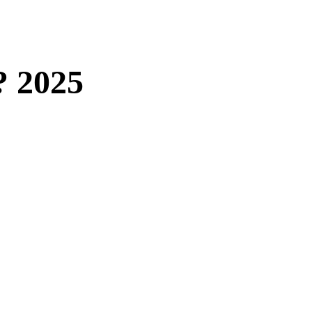
? 2025