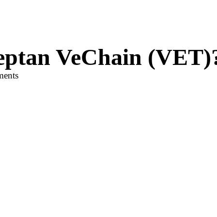
ceptan VeChain (VET)
ments