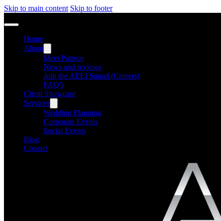
Skip to main content
Skip to footer
Home
About
Meet Patrece
News and reviews
Join the AEEI Squad (Careers)
FAQ’s
Client Showcase
Services
Wedding Planning
Corporate Events
Social Events
Blog
Contact