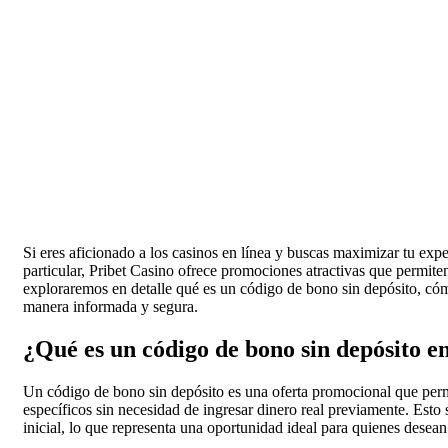
Si eres aficionado a los casinos en línea y buscas maximizar tu expe
particular, Pribet Casino ofrece promociones atractivas que permiten
exploraremos en detalle qué es un código de bono sin depósito, c
manera informada y segura.
¿Qué es un código de bono sin depósito e
Un código de bono sin depósito es una oferta promocional que permit
específicos sin necesidad de ingresar dinero real previamente. Esto
inicial, lo que representa una oportunidad ideal para quienes desean 