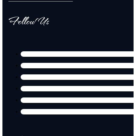
Follow Us