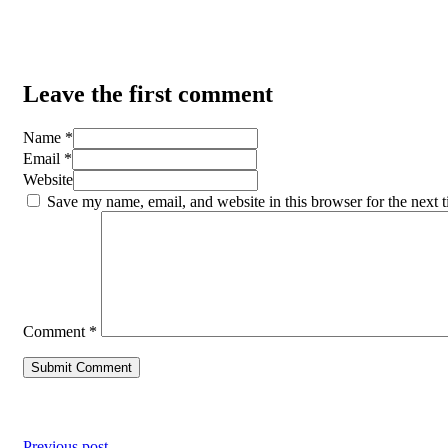
Leave the first comment
Name *
Email *
Website
Save my name, email, and website in this browser for the next 
Comment
*
Previous post