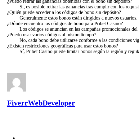
¿Puedo retirar las ganancias obtenidas con el bono sin depósito?
Sí, es posible retirar las ganancias tras cumplir con los requi
¿Quién puede acceder a los códigos de bono sin depósito?
Generalmente estos bonos están dirigidos a nuevos usuarios,
¿Dónde encuentro los códigos de bono para Pribet Casino?
Los códigos se anuncian en las campañas promocionales del ca
¿Puedo usar varios códigos al mismo tiempo?
No, cada bono debe utilizarse conforme a las condiciones v
¿Existen restricciones geográficas para usar estos bonos?
Sí, Pribet Casino puede limitar bonos según la región y regula
FiverrWebDeveloper