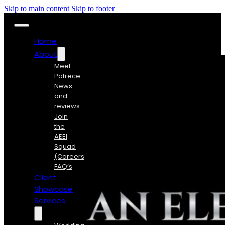
Skip to main content
Skip to footer
Home
About
Meet
Patrece
News
and
reviews
Join
the
AEEI
Squad
(Careers)
FAQ’s
Client
Showcase
Services