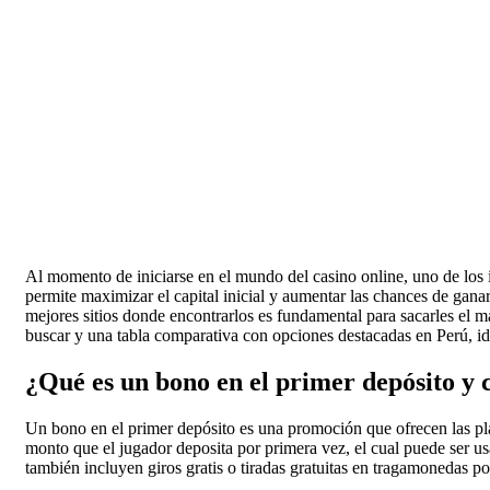
Al momento de iniciarse en el mundo del casino online, uno de los 
permite maximizar el capital inicial y aumentar las chances de gan
mejores sitios donde encontrarlos es fundamental para sacarles el 
buscar y una tabla comparativa con opciones destacadas en Perú, id
¿Qué es un bono en el primer depósito y
Un bono en el primer depósito es una promoción que ofrecen las pla
monto que el jugador deposita por primera vez, el cual puede ser u
también incluyen giros gratis o tiradas gratuitas en tragamonedas po