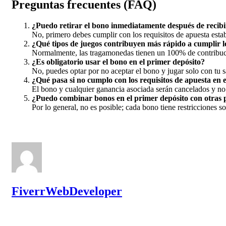
Preguntas frecuentes (FAQ)
¿Puedo retirar el bono inmediatamente después de recibi
No, primero debes cumplir con los requisitos de apuesta esta
¿Qué tipos de juegos contribuyen más rápido a cumplir lo
Normalmente, las tragamonedas tienen un 100% de contribuci
¿Es obligatorio usar el bono en el primer depósito?
No, puedes optar por no aceptar el bono y jugar solo con tu sa
¿Qué pasa si no cumplo con los requisitos de apuesta en e
El bono y cualquier ganancia asociada serán cancelados y no 
¿Puedo combinar bonos en el primer depósito con otras
Por lo general, no es posible; cada bono tiene restricciones s
FiverrWebDeveloper