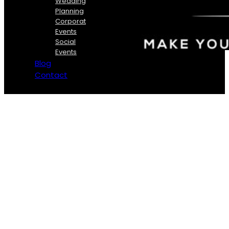
Wedding
Planning
Corporate
Events
Social
Events
Blog
Contact