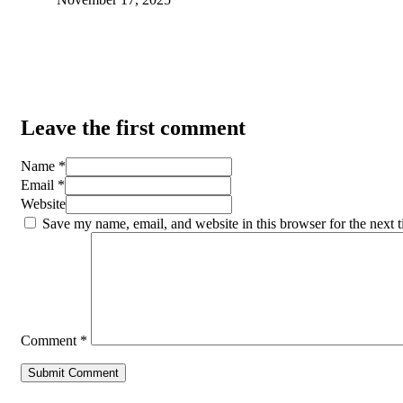
Leave the first comment
Name *
Email *
Website
Save my name, email, and website in this browser for the next 
Comment
*