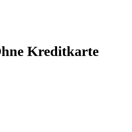
hne Kreditkarte