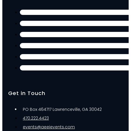
Get in Touch
PO Box 464717 Lawrenceville, GA 30042
470.222.4423
events@aeeievents.com