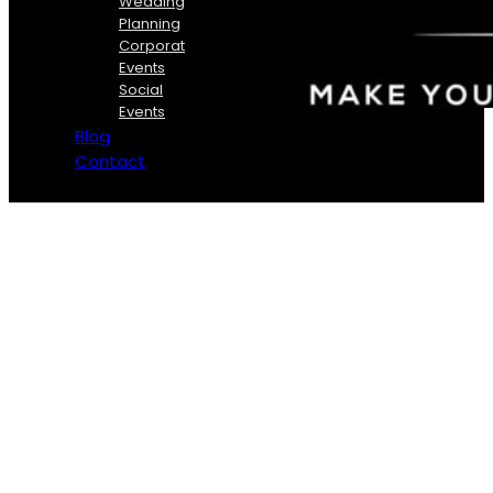
Wedding
Planning
Corporate
Events
Social
Events
Blog
Contact