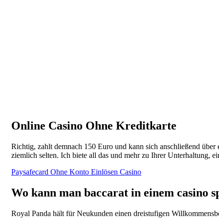
Online Casino Ohne Kreditkarte
Richtig, zahlt demnach 150 Euro und kann sich anschließend über 
ziemlich selten. Ich biete all das und mehr zu Ihrer Unterhaltung
Paysafecard Ohne Konto Einlösen Casino
Wo kann man baccarat in einem casino s
Royal Panda hält für Neukunden einen dreistufigen Willkommensbon