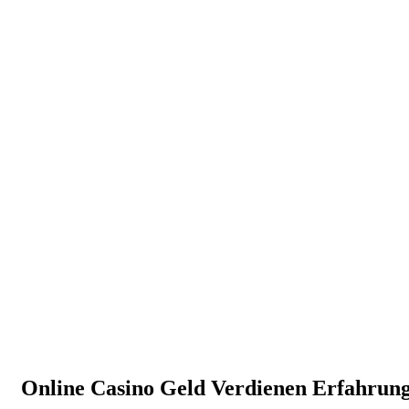
Online Casino Geld Verdienen Erfahrun