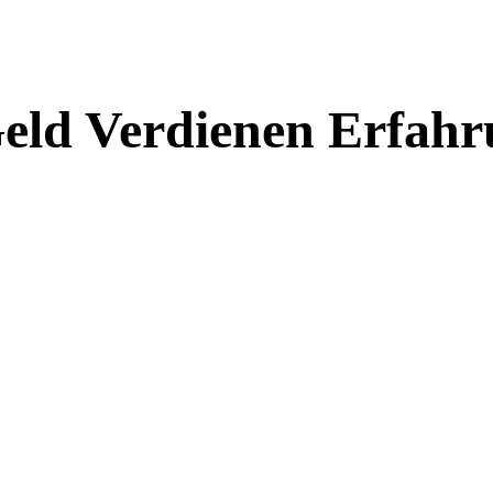
Geld Verdienen Erfah