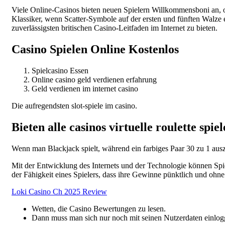
Viele Online-Casinos bieten neuen Spielern Willkommensboni an, on
Klassiker, wenn Scatter-Symbole auf der ersten und fünften Walze e
zuverlässigsten britischen Casino-Leitfaden im Internet zu bieten.
Casino Spielen Online Kostenlos
Spielcasino Essen
Online casino geld verdienen erfahrung
Geld verdienen im internet casino
Die aufregendsten slot-spiele im casino.
Bieten alle casinos virtuelle roulette spie
Wenn man Blackjack spielt, während ein farbiges Paar 30 zu 1 ausz
Mit der Entwicklung des Internets und der Technologie können Spie
der Fähigkeit eines Spielers, dass ihre Gewinne pünktlich und oh
Loki Casino Ch 2025 Review
Wetten, die Casino Bewertungen zu lesen.
Dann muss man sich nur noch mit seinen Nutzerdaten einlogge