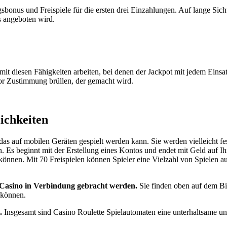
onus und Freispiele für die ersten drei Einzahlungen. Auf lange Sicht 
s angeboten wird.
n mit diesen Fähigkeiten arbeiten, bei denen der Jackpot mit jedem Einsa
or Zustimmung brüllen, der gemacht wird.
ichkeiten
s auf mobilen Geräten gespielt werden kann. Sie werden vielleicht fest
n. Es beginnt mit der Erstellung eines Kontos und endet mit Geld auf 
nnen. Mit 70 Freispielen können Spieler eine Vielzahl von Spielen 
lo Casino in Verbindung gebracht werden.
Sie finden oben auf dem Bi
 können.
.
Insgesamt sind Casino Roulette Spielautomaten eine unterhaltsame u