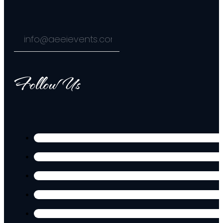
Follow Us