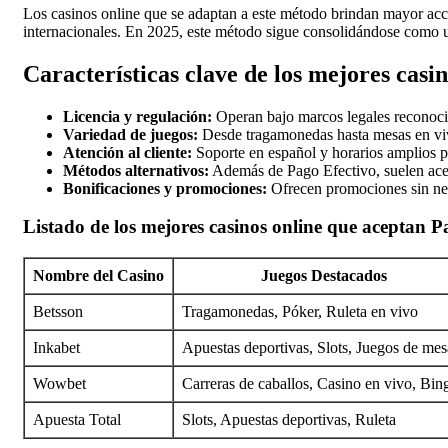
Los casinos online que se adaptan a este método brindan mayor acce
internacionales. En 2025, este método sigue consolidándose como uno
Características clave de los mejores casi
Licencia y regulación:
Operan bajo marcos legales reconocid
Variedad de juegos:
Desde tragamonedas hasta mesas en vivo
Atención al cliente:
Soporte en español y horarios amplios p
Métodos alternativos:
Además de Pago Efectivo, suelen acep
Bonificaciones y promociones:
Ofrecen promociones sin nec
Listado de los mejores casinos online que aceptan P
Nombre del Casino
Juegos Destacados
Betsson
Tragamonedas, Póker, Ruleta en vivo
Inkabet
Apuestas deportivas, Slots, Juegos de mes
Wowbet
Carreras de caballos, Casino en vivo, Bin
Apuesta Total
Slots, Apuestas deportivas, Ruleta