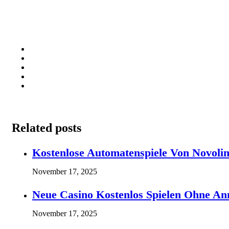
Related posts
Kostenlose Automatenspiele Von Novoli
November 17, 2025
Neue Casino Kostenlos Spielen Ohne A
November 17, 2025