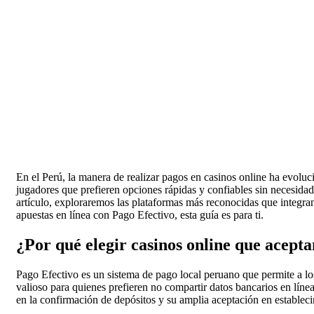
En el Perú, la manera de realizar pagos en casinos online ha evolu
jugadores que prefieren opciones rápidas y confiables sin necesidad
artículo, exploraremos las plataformas más reconocidas que integran
apuestas en línea con Pago Efectivo, esta guía es para ti.
¿Por qué elegir casinos online que acept
Pago Efectivo es un sistema de pago local peruano que permite a los 
valioso para quienes prefieren no compartir datos bancarios en lín
en la confirmación de depósitos y su amplia aceptación en establecim