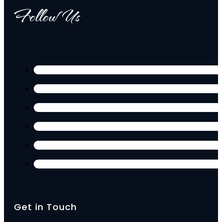
Follow Us
Get in Touch