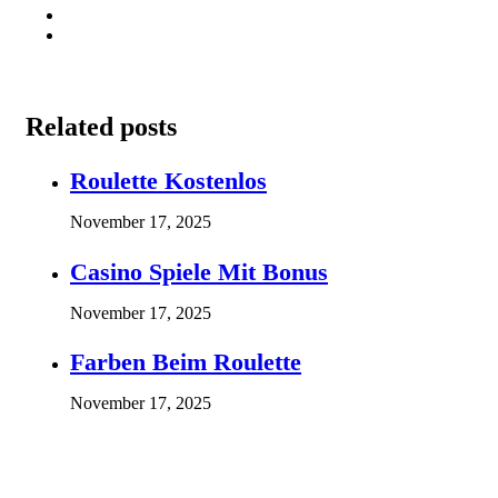
Related posts
Roulette Kostenlos
November 17, 2025
Casino Spiele Mit Bonus
November 17, 2025
Farben Beim Roulette
November 17, 2025