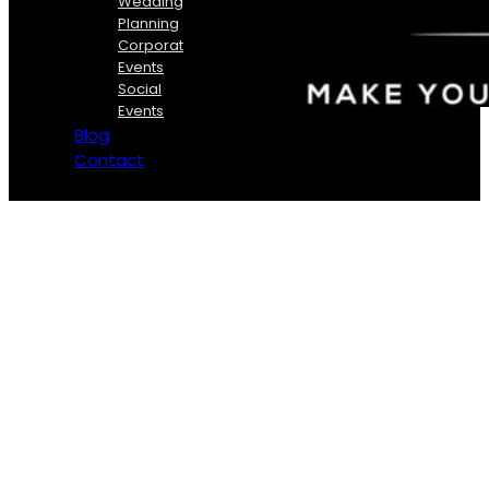
Wedding
Planning
Corporate
Events
Social
Events
Blog
Contact