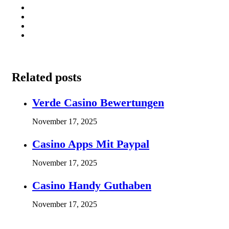
Related posts
Verde Casino Bewertungen
November 17, 2025
Casino Apps Mit Paypal
November 17, 2025
Casino Handy Guthaben
November 17, 2025