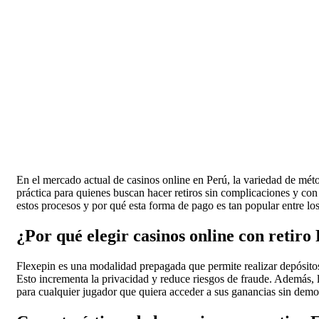
En el mercado actual de casinos online en Perú, la variedad de mét
práctica para quienes buscan hacer retiros sin complicaciones y con
estos procesos y por qué esta forma de pago es tan popular entre lo
¿Por qué elegir casinos online con retiro
Flexepin es una modalidad prepagada que permite realizar depósitos
Esto incrementa la privacidad y reduce riesgos de fraude. Además, l
para cualquier jugador que quiera acceder a sus ganancias sin demo