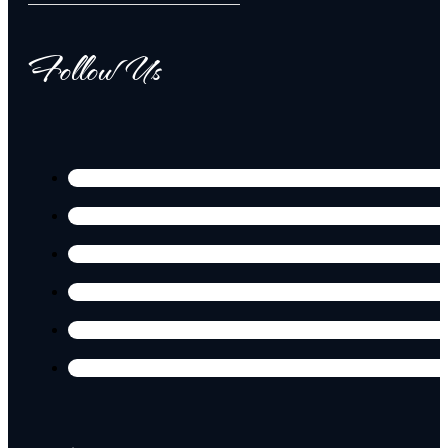
Follow Us