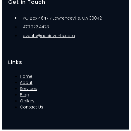
Get in Touch
PO Box 464717 Lawrenceville, GA 30042
470.222.4423
events@aeeievents.com
Links
Home
About
Services
Blog
Gallery
Contact Us