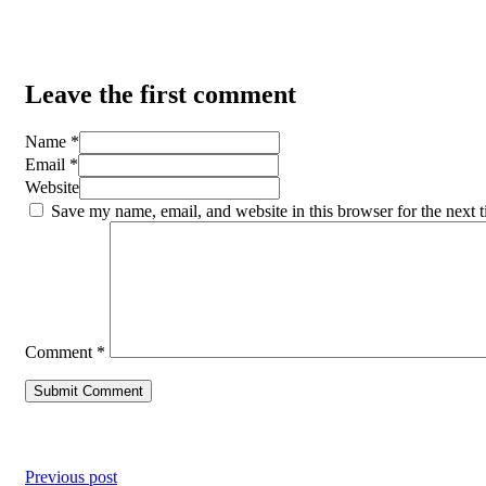
Leave the first comment
Name *
Email *
Website
Save my name, email, and website in this browser for the next 
Comment
*
Previous post