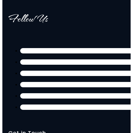
Follow Us
Get in Touch