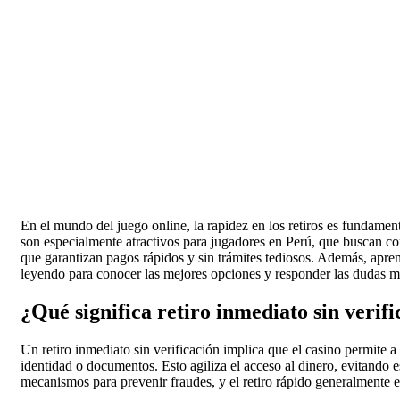
En el mundo del juego online, la rapidez en los retiros es fundament
son especialmente atractivos para jugadores en Perú, que buscan co
que garantizan pagos rápidos y sin trámites tediosos. Además, apre
leyendo para conocer las mejores opciones y responder las dudas m
¿Qué significa retiro inmediato sin verif
Un retiro inmediato sin verificación implica que el casino permite a
identidad o documentos. Esto agiliza el acceso al dinero, evitando e
mecanismos para prevenir fraudes, y el retiro rápido generalmente e