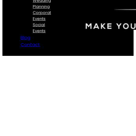
Wedding
Planning
Corporate
Events
Social
Events
Blog
Contact