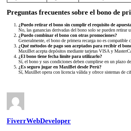
Preguntas frecuentes sobre el bono de p
¿Puedo retirar el bono sin cumplir el requisito de apuest
No, las ganancias derivadas del bono solo se pueden retirar 
¿Puedo combinar el bono con otras promociones?
Generalmente, el bono de primera recarga no es compatible co
¿Qué métodos de pago son aceptados para recibir el bon
MaxiBet acepta depósitos mediante tarjetas VISA y MasterCard,
¿El bono tiene fecha límite para utilizarlo?
Sí, el bono y sus condiciones deben cumplirse en un plazo de 1
¿Es seguro jugar en MaxiBet desde Perú?
Sí, MaxiBet opera con licencia válida y ofrece sistemas de ci
FiverrWebDeveloper