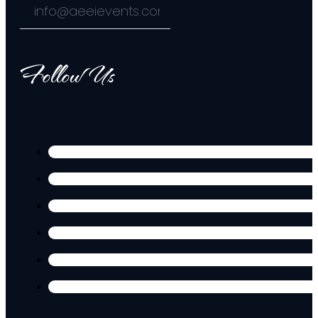
Follow Us