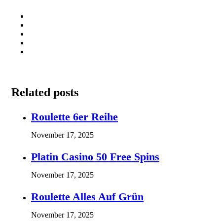
Related posts
Roulette 6er Reihe
November 17, 2025
Platin Casino 50 Free Spins
November 17, 2025
Roulette Alles Auf Grün
November 17, 2025