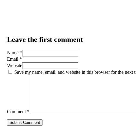
Leave the first comment
Name *
Email *
Website
Save my name, email, and website in this browser for the next 
Comment
*