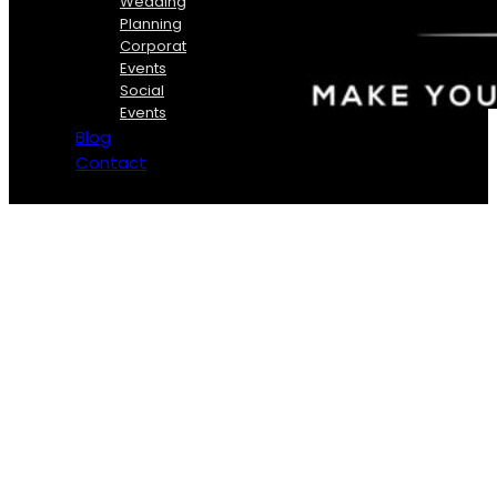
Wedding
Planning
Corporate
Events
Social
Events
Blog
Contact