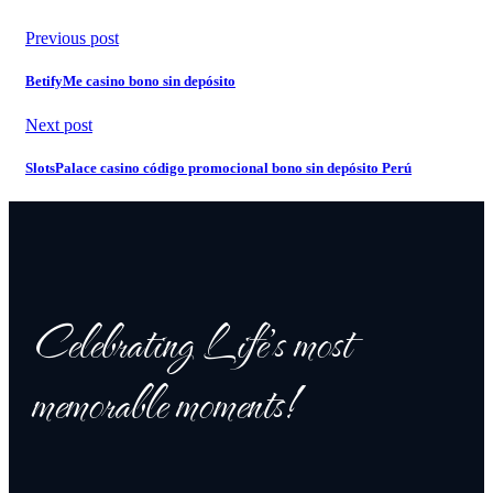
Previous post
BetifyMe casino bono sin depósito
Next post
SlotsPalace casino código promocional bono sin depósito Perú
Celebrating Life's most
memorable moments!