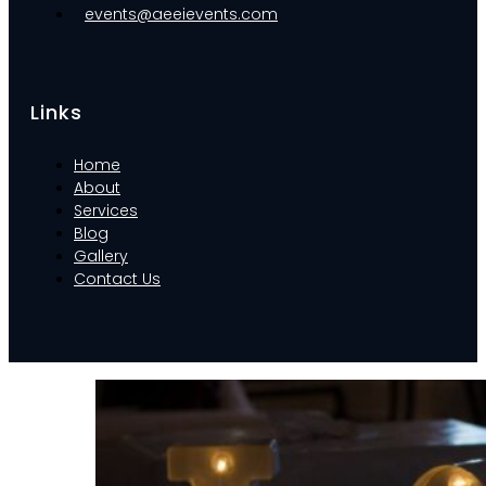
events@aeeievents.com
Links
Home
About
Services
Blog
Gallery
Contact Us