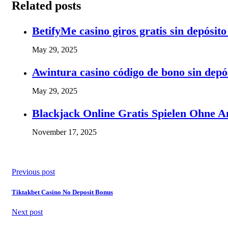
Related posts
BetifyMe casino giros gratis sin depósit
May 29, 2025
Awintura casino código de bono sin depó
May 29, 2025
Blackjack Online Gratis Spielen Ohne 
November 17, 2025
Previous post
Tiktakbet Casino No Deposit Bonus
Next post