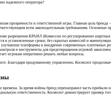
цию надежного оператора?
пам прозрачности и ответственной игры. Главная цель бренда –
соответствующим всем законодательным требованиям. Основные 
снове разрешения КРАИЛ (Комиссии по регулированию азартных 
 в установленные сроки, без скрытых комиссий и манипуляци
 улучшение платформы и внедрение современных платежных р
онтроля и инструменты для предотвращения игровой зависимос
ает игрокам оперативно решать любые вопросы.
кте. Благодаря продуманному управлению, Космолот продолжает
йны
 времена. За время войны бренд перенаправил часть прибыли н
оциальную ответственность. Космолот демонстрирует пример тог