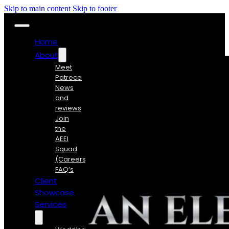
Skip to main content
Skip to footer
Home
About
Meet
Patrece
News
and
reviews
Join
the
AEEI
Squad
(Careers)
FAQ’s
Client
Showcase
Services