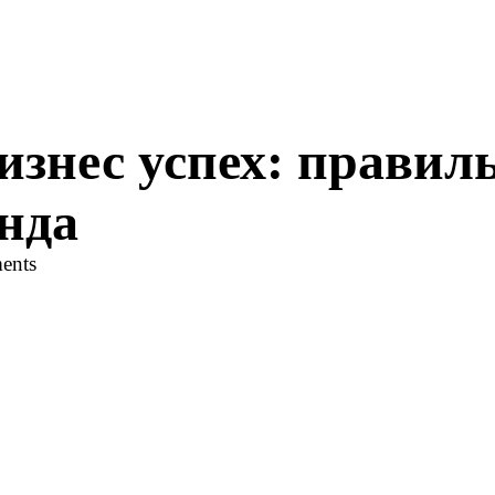
изнес успех: правил
нда
ents