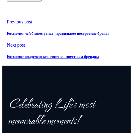
Previous post
Космолот чей бизнес успех: правильное построение бренда
Next post
Космолот владелец: кто стоит за известным брендом
Celebrating Life's most
memorable moments!