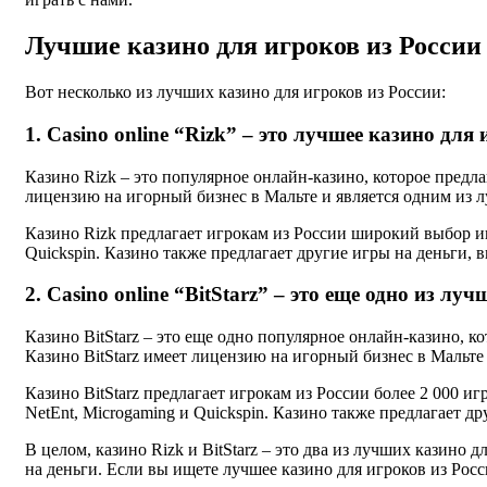
Лучшие казино для игроков из России
Вот несколько из лучших казино для игроков из России:
1. Casino online “Rizk” – это лучшее казино для
Казино Rizk – это популярное онлайн-казино, которое предла
лицензию на игорный бизнес в Мальте и является одним из л
Казино Rizk предлагает игрокам из России широкий выбор иг
Quickspin. Казино также предлагает другие игры на деньги, в
2. Casino online “BitStarz” – это еще одно из л
Казино BitStarz – это еще одно популярное онлайн-казино, 
Казино BitStarz имеет лицензию на игорный бизнес в Мальте 
Казино BitStarz предлагает игрокам из России более 2 000 и
NetEnt, Microgaming и Quickspin. Казино также предлагает др
В целом, казино Rizk и BitStarz – это два из лучших казино
на деньги. Если вы ищете лучшее казино для игроков из Росси