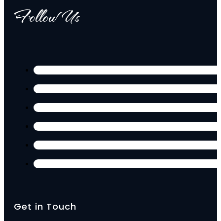
Follow Us
Get in Touch