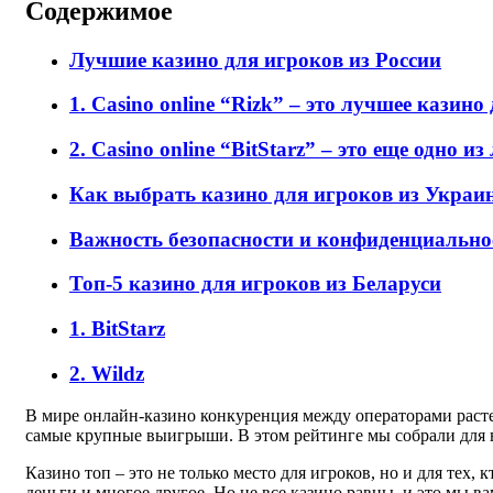
Содержимое
Лучшие казино для игроков из России
1. Casino online “Rizk” – это лучшее казино
2. Casino online “BitStarz” – это еще одно 
Как выбрать казино для игроков из Украи
Важность безопасности и конфиденциально
Топ-5 казино для игроков из Беларуси
1.
BitStarz
2.
Wildz
В мире онлайн-казино конкуренция между операторами расте
самые крупные выигрыши. В этом рейтинге мы собрали для 
Казино топ – это не только место для игроков, но и для тех,
деньги и многое другое. Но не все казино равны, и это мы в