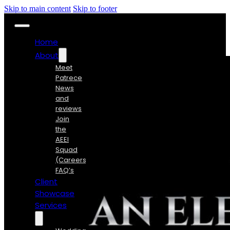
Skip to main content
Skip to footer
Home
About
Meet
Patrece
News
and
reviews
Join
the
AEEI
Squad
(Careers)
FAQ’s
Client
Showcase
Services