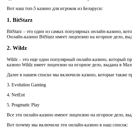
Вот наш топ-5 казино для игроков из Беларуси:
1.
BitStarz
BitStarz – это один из самых популярных онлайн-казино, ко
Онлайн-казино BitStarz имеет лицензию на игорное дело, вы
2.
Wildz
Wildz – это еще один популярный онлайн-казино, который пр
казино Wildz имеет лицензию на игорное дело, выдана в Мал
Далее в нашем списке мы включили казино, которые также пр
3. Evolution Gaming
4. NetEnt
5. Pragmatic Play
Все эти онлайн-казино имеют лицензию на игорное дело, вы
Вот почему мы включили эти онлайн-казино в наш список: