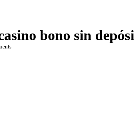
casino bono sin depós
ments