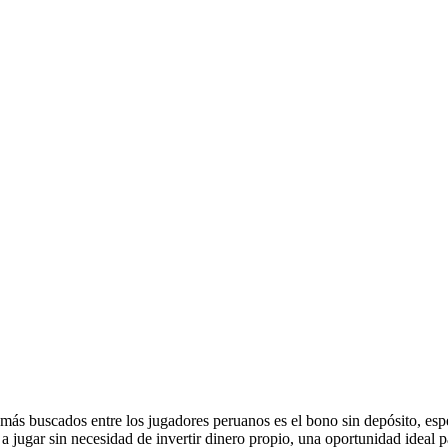
 más buscados entre los jugadores peruanos es el bono sin depósito, es
 jugar sin necesidad de invertir dinero propio, una oportunidad ideal 