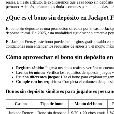
reales. En este artículo, te explicaremos qué es el bono sin depósi
peruano. Además, aclararemos dudas comunes para que puedas apr
¿Qué es el bono sin depósito en Jackpot 
El bono sin depósito es una promoción ofrecida por el casino Jackpo
depósito inicial. En 2025, esta modalidad sigue siendo atractiva po
En Jackpot Frenzy, este bono puede incluir giros gratis o saldo en 
condiciones para entender los requisitos de apuesta y el monto máxi
Cómo aprovechar el bono sin depósito en
Registro rápido:
Ingresa tus datos reales y verifica tu cuent
Lee los términos:
Verifica los requisitos de apuesta, juegos 
Prueba diferentes juegos:
Usa el bono para explorar tragamo
Cumple con los requisitos:
Completa el volumen de apuestas 
Bonos sin depósito similares para jugadores peruan
Casino
Tipo de bono
Monto del bono
R
Jackpot Frenzy
Bono sin depósito
S/30 + 20 giros gratis
Wa