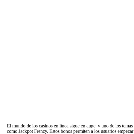
El mundo de los casinos en línea sigue en auge, y uno de los temas
como Jackpot Frenzy. Estos bonos permiten a los usuarios empezar a