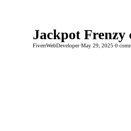
Jackpot Frenzy 
FiverrWebDeveloper
·
May 29, 2025
·
0 com