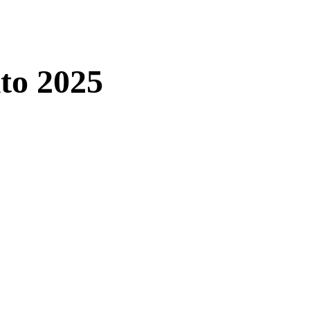
ito 2025