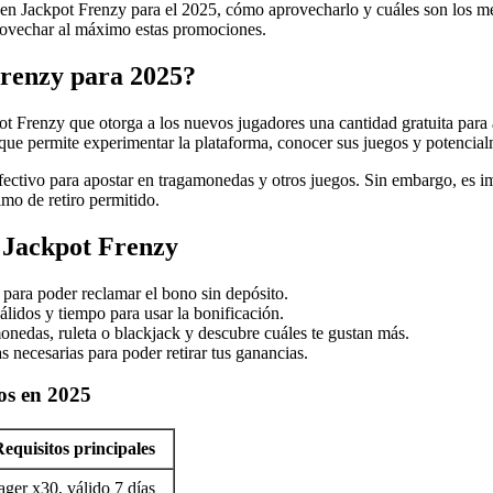
to en Jackpot Frenzy para el 2025, cómo aprovecharlo y cuáles son los m
ovechar al máximo estas promociones.
Frenzy para 2025?
t Frenzy que otorga a los nuevos jugadores una cantidad gratuita para a
rque permite experimentar la plataforma, conocer sus juegos y potencial
efectivo para apostar en tragamonedas y otros juegos. Sin embargo, es im
mo de retiro permitido.
 Jackpot Frenzy
a para poder reclamar el bono sin depósito.
válidos y tiempo para usar la bonificación.
nedas, ruleta o blackjack y descubre cuáles te gustan más.
necesarias para poder retirar tus ganancias.
os en 2025
equisitos principales
ger x30, válido 7 días