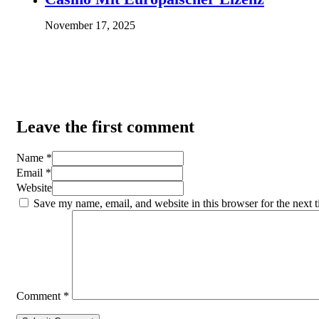
November 17, 2025
Leave the first comment
Name *
Email *
Website
Save my name, email, and website in this browser for the next 
Comment
*