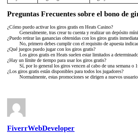
Preguntas Frecuentes sobre el bono de gi
¿Cómo puedo activar los giros gratis en Heats Casino?
Generalmente, tras crear tu cuenta y realizar un depósito mí
¿Puedo retirar las ganancias obtenidas con los giros gratis inmedia
No, primero debes cumplir con el requisito de apuesta indica
¿Qué juegos puedo jugar con los giros gratis?
Los giros gratis en Heats suelen estar limitados a determina
¿Hay un límite de tiempo para usar los giros gratis?
Sí, por lo general los giros vencen al cabo de una semana o 1
¿Los giros gratis están disponibles para todos los jugadores?
Normalmente, estas promociones se dirigen a nuevos usuarios
FiverrWebDeveloper