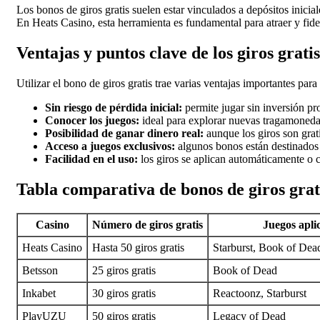
Los bonos de giros gratis suelen estar vinculados a depósitos inicia
En Heats Casino, esta herramienta es fundamental para atraer y fide
Ventajas y puntos clave de los giros grati
Utilizar el bono de giros gratis trae varias ventajas importantes para
Sin riesgo de pérdida inicial:
permite jugar sin inversión pr
Conocer los juegos:
ideal para explorar nuevas tragamonedas
Posibilidad de ganar dinero real:
aunque los giros son grati
Acceso a juegos exclusivos:
algunos bonos están destinados a
Facilidad en el uso:
los giros se aplican automáticamente o c
Tabla comparativa de bonos de giros grat
Casino
Número de giros gratis
Juegos apli
Heats Casino
Hasta 50 giros gratis
Starburst, Book of Dea
Betsson
25 giros gratis
Book of Dead
Inkabet
30 giros gratis
Reactoonz, Starburst
PlayUZU
50 giros gratis
Legacy of Dead