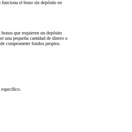
o funciona el bono sin depósito en
s bonos que requieren un depósito
ser una pequeña cantidad de dinero o
tes de comprometer fondos propios.
 específico.