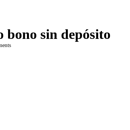
 bono sin depósito
ments