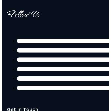
Follow Us
Get in Touch