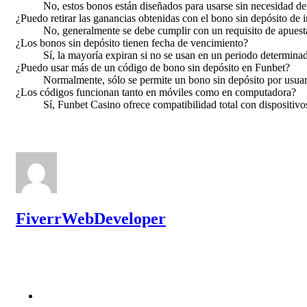
No, estos bonos están diseñados para usarse sin necesidad de 
¿Puedo retirar las ganancias obtenidas con el bono sin depósito de 
No, generalmente se debe cumplir con un requisito de apuesta 
¿Los bonos sin depósito tienen fecha de vencimiento?
Sí, la mayoría expiran si no se usan en un periodo determinad
¿Puedo usar más de un código de bono sin depósito en Funbet?
Normalmente, sólo se permite un bono sin depósito por usua
¿Los códigos funcionan tanto en móviles como en computadora?
Sí, Funbet Casino ofrece compatibilidad total con dispositiv
FiverrWebDeveloper