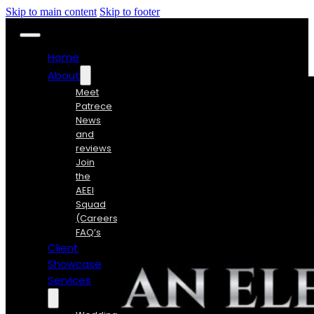
Skip to main content
Skip to footer
Home
About
Meet
Patrece
News
and
reviews
Join
the
AEEI
Squad
(Careers)
FAQ’s
Client
Showcase
Services