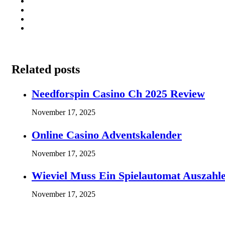
Related posts
Needforspin Casino Ch 2025 Review
November 17, 2025
Online Casino Adventskalender
November 17, 2025
Wieviel Muss Ein Spielautomat Auszahl
November 17, 2025