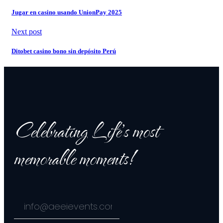
Jugar en casino usando UnionPay 2025
Next post
Ditobet casino bono sin depósito Perú
Celebrating Life's most
memorable moments!