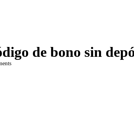
ódigo de bono sin depó
ments