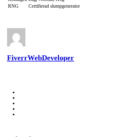
RNG
Certifierad slumpgenerator
FiverrWebDeveloper