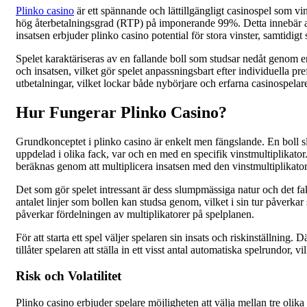
Plinko casino
är ett spännande och lättillgängligt casinospel som v
hög återbetalningsgrad (RTP) på imponerande 99%. Detta innebär at
insatsen erbjuder plinko casino potential för stora vinster, samtidi
Spelet karaktäriseras av en fallande boll som studsar nedåt genom e
och insatsen, vilket gör spelet anpassningsbart efter individuella p
utbetalningar, vilket lockar både nybörjare och erfarna casinospelar
Hur Fungerar Plinko Casino?
Grundkonceptet i plinko casino är enkelt men fängslande. En boll slä
uppdelad i olika fack, var och en med en specifik vinstmultiplikator
beräknas genom att multiplicera insatsen med den vinstmultiplikator
Det som gör spelet intressant är dess slumpmässiga natur och det fa
antalet linjer som bollen kan studsa genom, vilket i sin tur påverkar
påverkar fördelningen av multiplikatorer på spelplanen.
För att starta ett spel väljer spelaren sin insats och riskinställning
tillåter spelaren att ställa in ett visst antal automatiska spelrundor,
Risk och Volatilitet
Plinko casino erbjuder spelare möjligheten att välja mellan tre olik