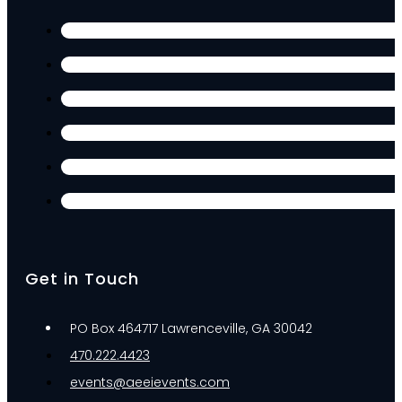
Get in Touch
PO Box 464717 Lawrenceville, GA 30042
470.222.4423
events@aeeievents.com