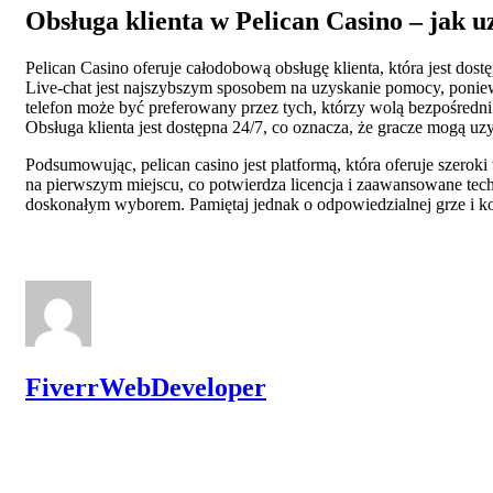
Obsługa klienta w Pelican Casino – jak 
Pelican Casino oferuje całodobową obsługę klienta, która jest dost
Live-chat jest najszybszym sposobem na uzyskanie pomocy, poniewa
telefon może być preferowany przez tych, którzy wolą bezpośredn
Obsługa klienta jest dostępna 24/7, co oznacza, że gracze mogą uz
Podsumowując, pelican casino jest platformą, która oferuje szeroki
na pierwszym miejscu, co potwierdza licencja i zaawansowane tech
doskonałym wyborem. Pamiętaj jednak o odpowiedzialnej grze i ko
FiverrWebDeveloper