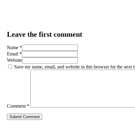
Leave the first comment
Name *
Email *
Website
Save my name, email, and website in this browser for the next 
Comment
*