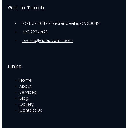
Get in Touch
PO Box 464717 Lawrenceville, GA 30042
470.222.4423
events@aeeievents.com
Links
Home
About
Services
Blog
Gallery
Contact Us