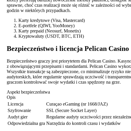
sprawne, choć czas realizacji może się różnić w zależności od wy
godzin w niektórych przypadkach.
Karty kredytowe (Visa, Mastercard)
E-portfele (QIWI, YooMoney)
Karty prepaid (Neosurf, Monetix)
Kryptowaluty (USDT, BTC, ETH)
Bezpieczeństwo i licencja Pelican Casino
Bezpieczeństwo graczy jest priorytetem dla Pelican Casino. Kasyn
z obowiązującymi przepisami i standardami. Pelican Casino wykor
Wszystkie transakcje są zabezpieczone, co minimalizuje ryzyko n
audytorskich, które regularnie sprawdzają uczciwość i transparent
graczom kontrolować swoje wydatki i czas spędzony na grze.
Aspekt bezpieczeństwa
Opis
Licencja
Curaçao eGaming (nr 1668/JAZ)
Szyfrowanie
SSL (Secure Socket Layer)
Audyt gier
Regularne audyty uczciwości przez niezależn
Odpowiedzialna gra
Narzędzia do kontroli czasu i wydatków