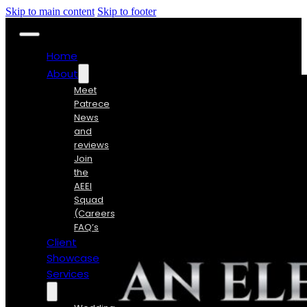
Skip to main content
Skip to footer
Home
About
Meet
Patrece
News
and
reviews
Join
the
AEEI
Squad
(Careers)
FAQ’s
Client
Showcase
Services