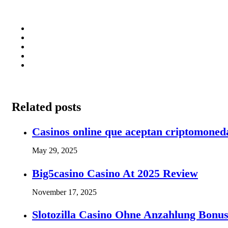
Related posts
Casinos online que aceptan criptomoned
May 29, 2025
Big5casino Casino At 2025 Review
November 17, 2025
Slotozilla Casino Ohne Anzahlung Bonu