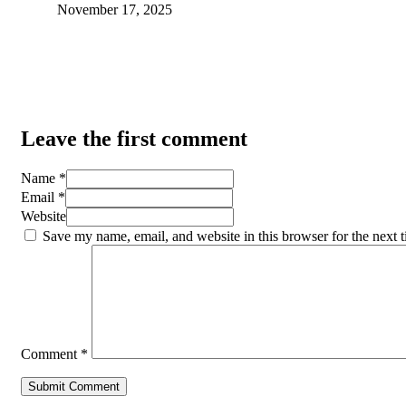
November 17, 2025
Leave the first comment
Name *
Email *
Website
Save my name, email, and website in this browser for the next 
Comment
*