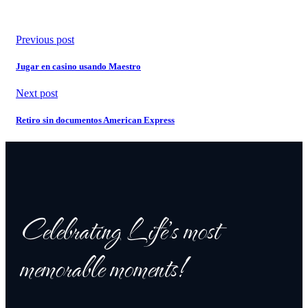
Previous post
Jugar en casino usando Maestro
Next post
Retiro sin documentos American Express
Celebrating Life's most
memorable moments!