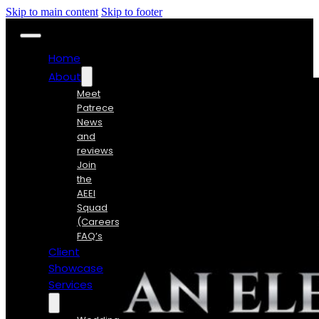
Skip to main content
Skip to footer
Home
About
Meet
Patrece
News
and
reviews
Join
the
AEEI
Squad
(Careers)
FAQ’s
Client
Showcase
Services