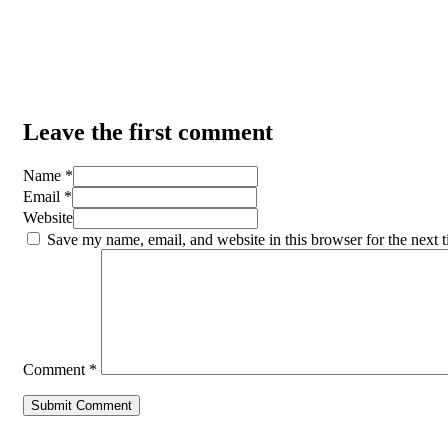
Leave the first comment
Name *
Email *
Website
Save my name, email, and website in this browser for the next 
Comment
*