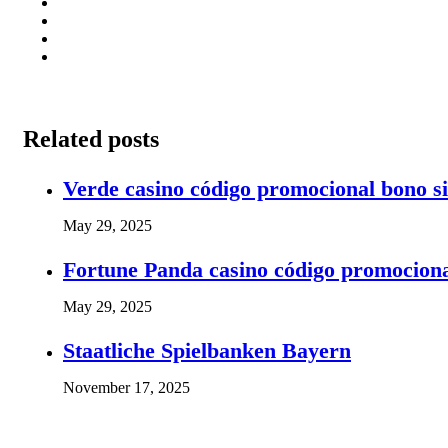
Related posts
Verde casino código promocional bono si
May 29, 2025
Fortune Panda casino código promocional
May 29, 2025
Staatliche Spielbanken Bayern
November 17, 2025