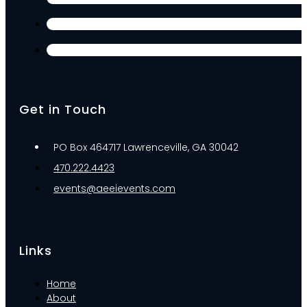
Get in Touch
PO Box 464717 Lawrenceville, GA 30042
470.222.4423
events@aeeievents.com
Links
Home
About