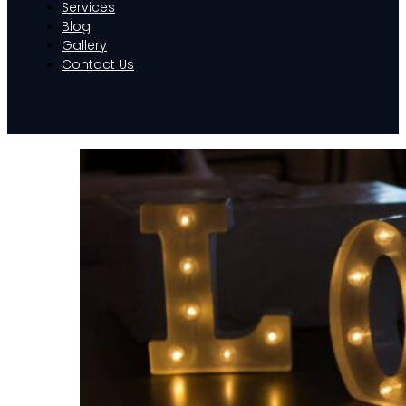
Services
Blog
Gallery
Contact Us