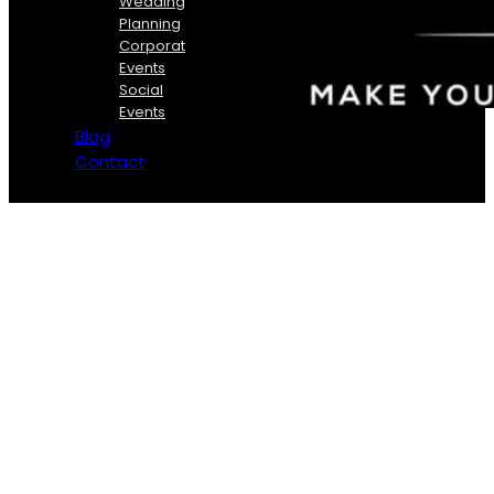
Wedding
Planning
Corporate
Events
Social
Events
Blog
Contact