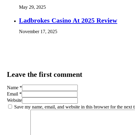
May 29, 2025
Ladbrokes Casino At 2025 Review
November 17, 2025
Leave the first comment
Name *
Email *
Website
Save my name, email, and website in this browser for the next 