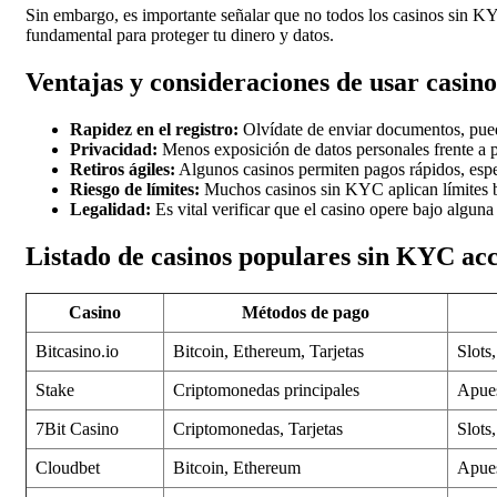
Sin embargo, es importante señalar que no todos los casinos sin KY
fundamental para proteger tu dinero y datos.
Ventajas y consideraciones de usar casin
Rapidez en el registro:
Olvídate de enviar documentos, puede
Privacidad:
Menos exposición de datos personales frente a p
Retiros ágiles:
Algunos casinos permiten pagos rápidos, esp
Riesgo de límites:
Muchos casinos sin KYC aplican límites ba
Legalidad:
Es vital verificar que el casino opere bajo alguna
Listado de casinos populares sin KYC acc
Casino
Métodos de pago
Bitcasino.io
Bitcoin, Ethereum, Tarjetas
Slots
Stake
Criptomonedas principales
Apues
7Bit Casino
Criptomonedas, Tarjetas
Slots
Cloudbet
Bitcoin, Ethereum
Apues