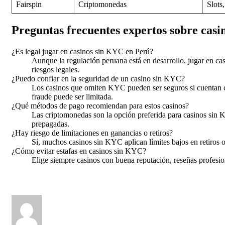
Fairspin
Criptomonedas
Slots
Preguntas frecuentes expertos sobre cas
¿Es legal jugar en casinos sin KYC en Perú?
Aunque la regulación peruana está en desarrollo, jugar en cas
riesgos legales.
¿Puedo confiar en la seguridad de un casino sin KYC?
Los casinos que omiten KYC pueden ser seguros si cuentan co
fraude puede ser limitada.
¿Qué métodos de pago recomiendan para estos casinos?
Las criptomonedas son la opción preferida para casinos sin 
prepagadas.
¿Hay riesgo de limitaciones en ganancias o retiros?
Sí, muchos casinos sin KYC aplican límites bajos en retiros o
¿Cómo evitar estafas en casinos sin KYC?
Elige siempre casinos con buena reputación, reseñas profesio