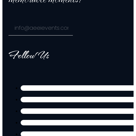
Follow Us