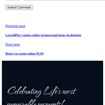
Previous post
LegendPlay casino código promocional bono sin depósito
Next post
Retiro en casino online PLIN
Celebrating Life's most
memorable moments!