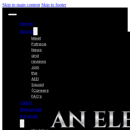
Skip to main content
Skip to footer
Home
About
Meet
Patrece
News
and
reviews
Join
the
AEEI
Squad
(Careers)
FAQ’s
Client
Showcase
Services