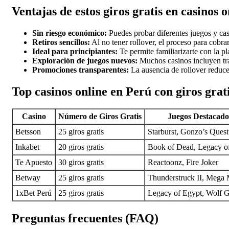
Ventajas de estos giros gratis en casinos o
Sin riesgo económico:
Puedes probar diferentes juegos y casin
Retiros sencillos:
Al no tener rollover, el proceso para cobra
Ideal para principiantes:
Te permite familiarizarte con la pl
Exploración de juegos nuevos:
Muchos casinos incluyen tr
Promociones transparentes:
La ausencia de rollover reduce
Top casinos online en Perú con giros grati
Casino
Número de Giros Gratis
Juegos Destacado
Betsson
25 giros gratis
Starburst, Gonzo’s Quest
Inkabet
20 giros gratis
Book of Dead, Legacy o
Te Apuesto
30 giros gratis
Reactoonz, Fire Joker
Betway
25 giros gratis
Thunderstruck II, Mega
1xBet Perú
25 giros gratis
Legacy of Egypt, Wolf 
Preguntas frecuentes (FAQ)