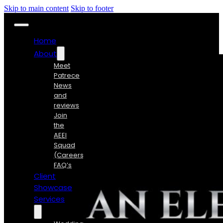
Skip to main content
Skip to footer
Home
About
Meet
Patrece
News
and
reviews
Join
the
AEEI
Squad
(Careers)
FAQ’s
Client
Showcase
Services